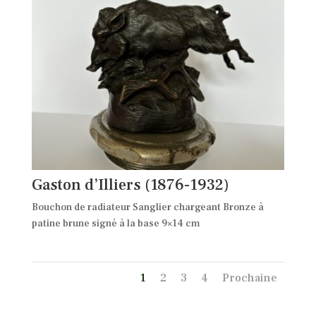
Gaston d’Illiers (1876-1932)
Bouchon de radiateur Sanglier chargeant Bronze à
patine brune signé à la base 9×14 cm
1
2
3
4
Prochaine